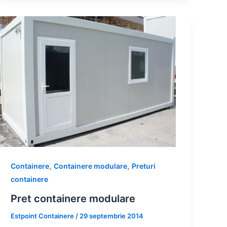
,
,
Containere
Containere modulare
Preturi
containere
Pret containere modulare
Estpoint Containere
/
29 septembrie 2014