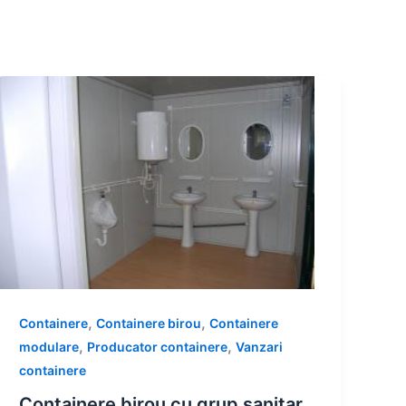
,
,
Containere
Containere birou
Containere
,
,
modulare
Producator containere
Vanzari
containere
Containere birou cu grup sanitar