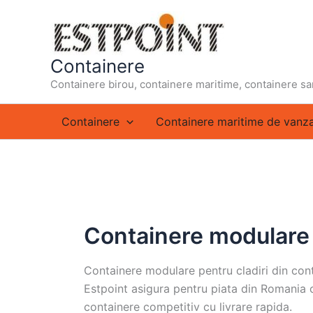
Skip
to
content
Containere
Containere birou, containere maritime, containere sa
Containere
Containere maritime de vanz
Containere modulare
Containere modulare pentru cladiri din con
Estpoint asigura pentru piata din Romania c
containere competitiv cu livrare rapida.