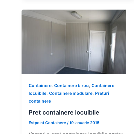
,
,
Containere
Containere birou
Containere
,
,
locuibile
Containere modulare
Preturi
containere
Pret containere locuibile
Estpoint Containere
/
19 ianuarie 2015
Vanzari si pret containere locuibile pentru