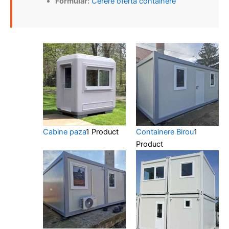
Formular:
Cerere oferta containere
Cabine paza
1 Product
Containere Birou
1
Product