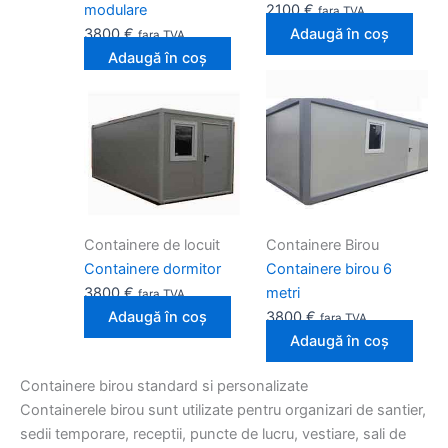
modulare
2100
€
fara TVA
3800
€
Adaugă în coș
fara TVA
Adaugă în coș
Containere de locuit
Containere Birou
Containere dormitor
Containere birou 6
3800
€
metri
fara TVA
Adaugă în coș
3800
€
fara TVA
Adaugă în coș
Containere birou standard si personalizate
Containerele birou sunt utilizate pentru organizari de santier,
sedii temporare, receptii, puncte de lucru, vestiare, sali de