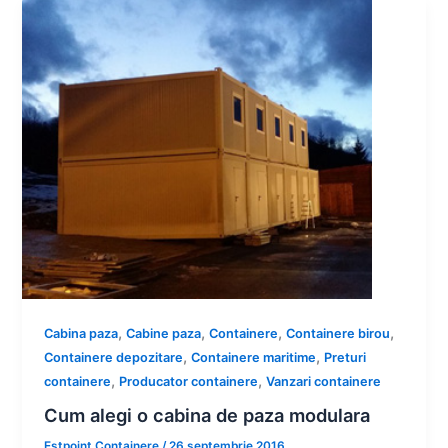
,
,
,
,
Cabina paza
Cabine paza
Containere
Containere birou
,
,
Containere depozitare
Containere maritime
Preturi
,
,
containere
Producator containere
Vanzari containere
Cum alegi o cabina de paza modulara
Estpoint Containere
/
26 septembrie 2016