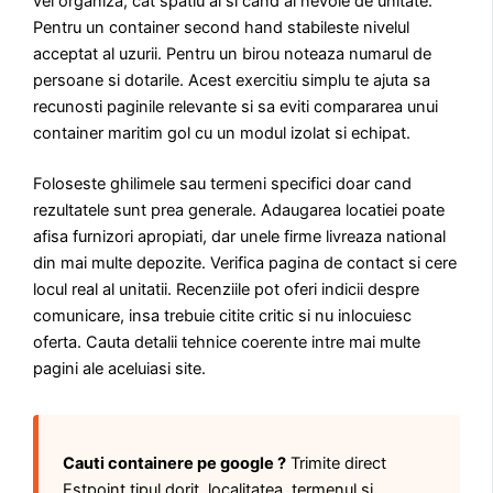
vei organiza, cat spatiu ai si cand ai nevoie de unitate.
Pentru un container second hand stabileste nivelul
acceptat al uzurii. Pentru un birou noteaza numarul de
persoane si dotarile. Acest exercitiu simplu te ajuta sa
recunosti paginile relevante si sa eviti compararea unui
container maritim gol cu un modul izolat si echipat.
Foloseste ghilimele sau termeni specifici doar cand
rezultatele sunt prea generale. Adaugarea locatiei poate
afisa furnizori apropiati, dar unele firme livreaza national
din mai multe depozite. Verifica pagina de contact si cere
locul real al unitatii. Recenziile pot oferi indicii despre
comunicare, insa trebuie citite critic si nu inlocuiesc
oferta. Cauta detalii tehnice coerente intre mai multe
pagini ale aceluiasi site.
Cauti containere pe google ?
Trimite direct
Estpoint tipul dorit, localitatea, termenul si