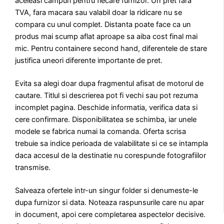
aceleasi campuri pentru fiecare furnizor. Un pret fara
TVA, fara macara sau valabil doar la ridicare nu se
compara cu unul complet. Distanta poate face ca un
produs mai scump aflat aproape sa aiba cost final mai
mic. Pentru containere second hand, diferentele de stare
justifica uneori diferente importante de pret.
Evita sa alegi doar dupa fragmentul afisat de motorul de
cautare. Titlul si descrierea pot fi vechi sau pot rezuma
incomplet pagina. Deschide informatia, verifica data si
cere confirmare. Disponibilitatea se schimba, iar unele
modele se fabrica numai la comanda. Oferta scrisa
trebuie sa indice perioada de valabilitate si ce se intampla
daca accesul de la destinatie nu corespunde fotografiilor
transmise.
Salveaza ofertele intr-un singur folder si denumeste-le
dupa furnizor si data. Noteaza raspunsurile care nu apar
in document, apoi cere completarea aspectelor decisive.