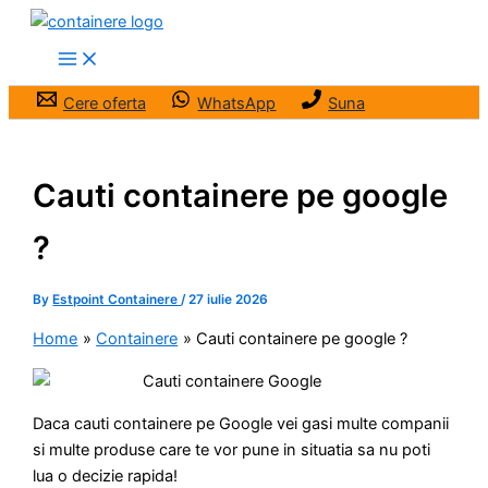
Skip
to
content
Cere oferta
WhatsApp
Suna
Cauti containere pe google
?
By
Estpoint Containere
/
27 iulie 2026
Home
Containere
Cauti containere pe google ?
Daca cauti containere pe Google vei gasi multe companii
si multe produse care te vor pune in situatia sa nu poti
lua o decizie rapida!