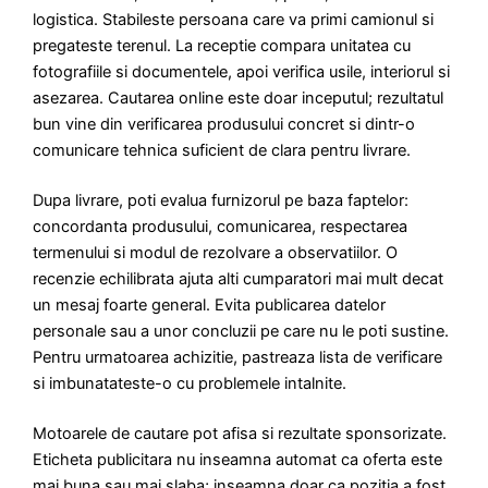
logistica. Stabileste persoana care va primi camionul si
pregateste terenul. La receptie compara unitatea cu
fotografiile si documentele, apoi verifica usile, interiorul si
asezarea. Cautarea online este doar inceputul; rezultatul
bun vine din verificarea produsului concret si dintr-o
comunicare tehnica suficient de clara pentru livrare.
Dupa livrare, poti evalua furnizorul pe baza faptelor:
concordanta produsului, comunicarea, respectarea
termenului si modul de rezolvare a observatiilor. O
recenzie echilibrata ajuta alti cumparatori mai mult decat
un mesaj foarte general. Evita publicarea datelor
personale sau a unor concluzii pe care nu le poti sustine.
Pentru urmatoarea achizitie, pastreaza lista de verificare
si imbunatateste-o cu problemele intalnite.
Motoarele de cautare pot afisa si rezultate sponsorizate.
Eticheta publicitara nu inseamna automat ca oferta este
mai buna sau mai slaba; inseamna doar ca pozitia a fost