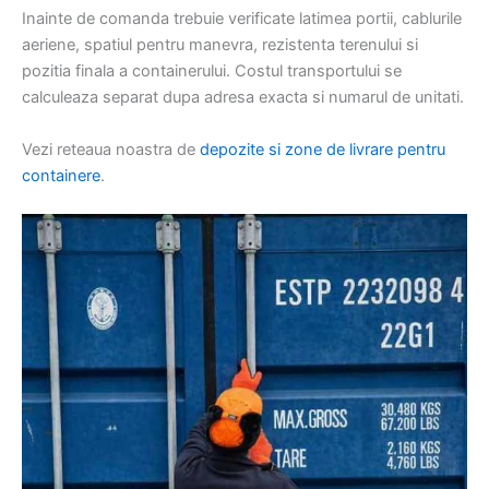
Inainte de comanda trebuie verificate latimea portii, cablurile
aeriene, spatiul pentru manevra, rezistenta terenului si
pozitia finala a containerului. Costul transportului se
calculeaza separat dupa adresa exacta si numarul de unitati.
Vezi reteaua noastra de
depozite si zone de livrare pentru
containere
.