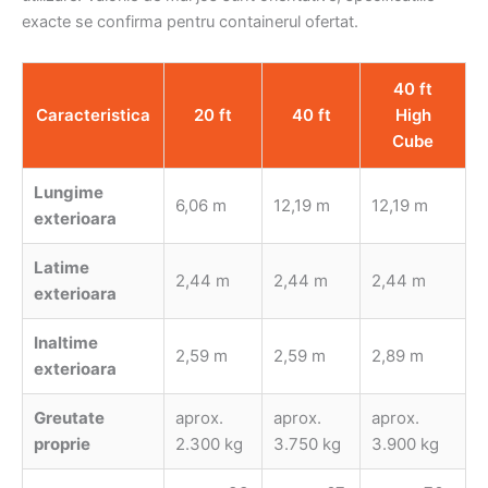
exacte se confirma pentru containerul ofertat.
40 ft
Caracteristica
20 ft
40 ft
High
Cube
Lungime
6,06 m
12,19 m
12,19 m
exterioara
Latime
2,44 m
2,44 m
2,44 m
exterioara
Inaltime
2,59 m
2,59 m
2,89 m
exterioara
Greutate
aprox.
aprox.
aprox.
proprie
2.300 kg
3.750 kg
3.900 kg