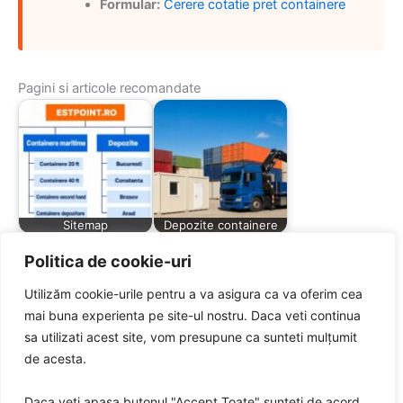
Formular:
Cerere cotatie pret containere
Pagini si articole recomandate
Sitemap
Depozite containere
Politica de cookie-uri
Utilizăm cookie-urile pentru a va asigura ca va oferim cea
mai buna experienta pe site-ul nostru. Daca veti continua
sa utilizati acest site, vom presupune ca sunteti mulțumit
Containere Cluj
de acesta.
Napoca
Containere Suceava
Daca veti apasa butonul "Accept Toate" sunteti de acord