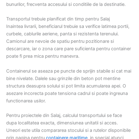
bunurilor, frecventa accesului si conditiile de la destinatie.
Transportul trebuie planificat din timp pentru Salaj
Inaintea livrarii, beneficiarul trebuie sa verifice latimea portii,
curbele, cablurile aeriene, panta si rezistenta terenului.
Camionul are nevoie de spatiu pentru pozitionare si
descarcare, iar o zona care pare suficienta pentru container
poate fi prea mica pentru manevra.
Containerul se aseaza pe puncte de sprijin stabile si cat mai
bine nivelate. Dalele sau grinzile din beton pot mentine
structura deasupra solului si pot limita acumularea apei. O
asezare incorecta poate tensiona cadrul si poate ingreuna
functionarea usilor.
Pentru proiectele din Salaj, calculul transportului se face
dupa localitatea exacta, dimensiunea unitatii si acces.
Uneori este utila compararea stocului si a rutelor disponibile
prin pagina pentru
containere maritime
, in special atunci