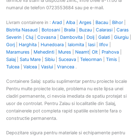
tehnice va stam la dispozitie zilnic, intre orele 8-17.00 la
numarul de telefon 0723553684 sau pe e-mail.
Livram containere in :
Arad
|
Alba
|
Arges
|
Bacau
|
Bihor
|
Bistrita Nasaud
|
Botosani
|
Braila
|
Buzau
|
Calarasi
|
Caras
Severin
|
Cluj
|
Covasna
|
Dambovita
|
Dolj
|
Galati
|
Giurgiu
|
Gorj
|
Harghita
|
Hunedoara
|
Ialomita
|
Iasi
|
Ilfov
|
Maramures
|
Mehedinti
|
Mures
|
Neamt
|
Olt
|
Prahova
|
Salaj
|
Satu Mare
|
Sibiu
|
Suceava
|
Teleorman
|
Timis
|
Tulcea
|
Valcea
|
Vaslui
|
Vrancea
.
Containere Salaj: spatiu suplimentar pentru proiecte locale
Pentru multe proiecte locale, problema nu este lipsa unei
cladiri permanente, ci nevoia imediata de spatiu protejat si
usor de controlat. Pentru Zalau si localitatile din Salaj,
containerele pot completa rapid spatiile existente fara o
constructie permanenta.
Depozitare sigura pentru materiale si echipamente pentru