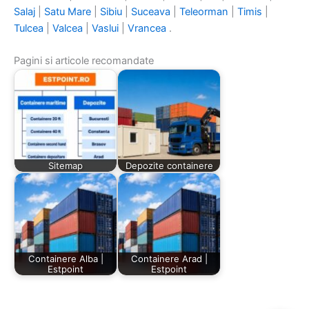
Salaj
|
Satu Mare
|
Sibiu
|
Suceava
|
Teleorman
|
Timis
|
Tulcea
|
Valcea
|
Vaslui
|
Vrancea
.
Pagini si articole recomandate
Sitemap
Depozite containere
Containere Alba |
Containere Arad |
Estpoint
Estpoint