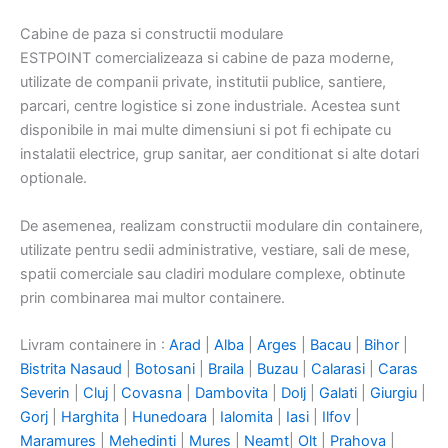
Cabine de paza si constructii modulare
ESTPOINT comercializeaza si cabine de paza moderne,
utilizate de companii private, institutii publice, santiere,
parcari, centre logistice si zone industriale. Acestea sunt
disponibile in mai multe dimensiuni si pot fi echipate cu
instalatii electrice, grup sanitar, aer conditionat si alte dotari
optionale.
De asemenea, realizam constructii modulare din containere,
utilizate pentru sedii administrative, vestiare, sali de mese,
spatii comerciale sau cladiri modulare complexe, obtinute
prin combinarea mai multor containere.
Livram containere in :
Arad
|
Alba
|
Arges
|
Bacau
|
Bihor
|
Bistrita Nasaud
|
Botosani
|
Braila
|
Buzau
|
Calarasi
|
Caras
Severin
|
Cluj
|
Covasna
|
Dambovita
|
Dolj
|
Galati
|
Giurgiu
|
Gorj
|
Harghita
|
Hunedoara
|
Ialomita
|
Iasi
|
Ilfov
|
Maramures
|
Mehedinti
|
Mures
|
Neamt
|
Olt
|
Prahova
|