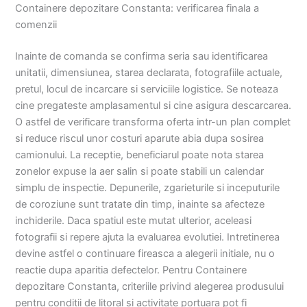
Containere depozitare Constanta: verificarea finala a
comenzii
Inainte de comanda se confirma seria sau identificarea
unitatii, dimensiunea, starea declarata, fotografiile actuale,
pretul, locul de incarcare si serviciile logistice. Se noteaza
cine pregateste amplasamentul si cine asigura descarcarea.
O astfel de verificare transforma oferta intr-un plan complet
si reduce riscul unor costuri aparute abia dupa sosirea
camionului. La receptie, beneficiarul poate nota starea
zonelor expuse la aer salin si poate stabili un calendar
simplu de inspectie. Depunerile, zgarieturile si inceputurile
de coroziune sunt tratate din timp, inainte sa afecteze
inchiderile. Daca spatiul este mutat ulterior, aceleasi
fotografii si repere ajuta la evaluarea evolutiei. Intretinerea
devine astfel o continuare fireasca a alegerii initiale, nu o
reactie dupa aparitia defectelor. Pentru Containere
depozitare Constanta, criteriile privind alegerea produsului
pentru conditii de litoral si activitate portuara pot fi