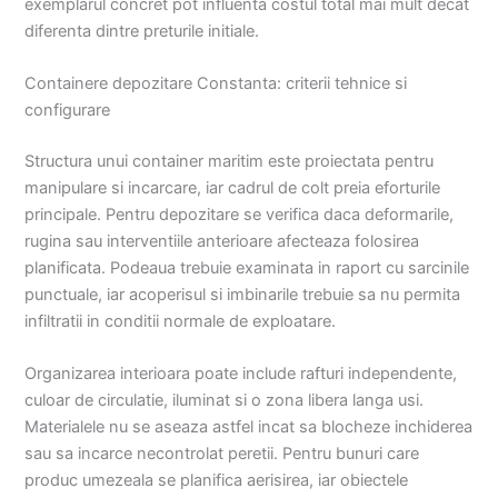
exemplarul concret pot influenta costul total mai mult decat
diferenta dintre preturile initiale.
Containere depozitare Constanta: criterii tehnice si
configurare
Structura unui container maritim este proiectata pentru
manipulare si incarcare, iar cadrul de colt preia eforturile
principale. Pentru depozitare se verifica daca deformarile,
rugina sau interventiile anterioare afecteaza folosirea
planificata. Podeaua trebuie examinata in raport cu sarcinile
punctuale, iar acoperisul si imbinarile trebuie sa nu permita
infiltratii in conditii normale de exploatare.
Organizarea interioara poate include rafturi independente,
culoar de circulatie, iluminat si o zona libera langa usi.
Materialele nu se aseaza astfel incat sa blocheze inchiderea
sau sa incarce necontrolat peretii. Pentru bunuri care
produc umezeala se planifica aerisirea, iar obiectele