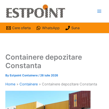
Skip
to
content
Cere oferta
WhatsApp
Suna
Containere depozitare
Constanta
By
Estpoint Containere
/
26 iulie 2026
Home
Containere
Containere depozitare Constanta