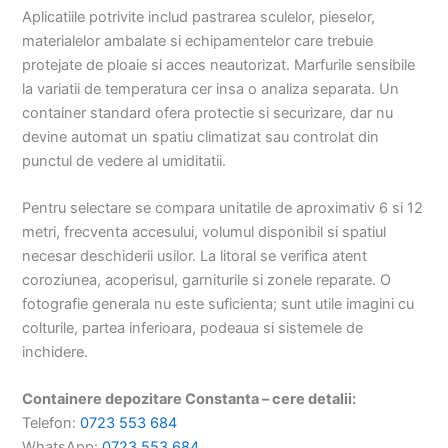
Aplicatiile potrivite includ pastrarea sculelor, pieselor,
materialelor ambalate si echipamentelor care trebuie
protejate de ploaie si acces neautorizat. Marfurile sensibile
la variatii de temperatura cer insa o analiza separata. Un
container standard ofera protectie si securizare, dar nu
devine automat un spatiu climatizat sau controlat din
punctul de vedere al umiditatii.
Pentru selectare se compara unitatile de aproximativ 6 si 12
metri, frecventa accesului, volumul disponibil si spatiul
necesar deschiderii usilor. La litoral se verifica atent
coroziunea, acoperisul, garniturile si zonele reparate. O
fotografie generala nu este suficienta; sunt utile imagini cu
colturile, partea inferioara, podeaua si sistemele de
inchidere.
Containere depozitare Constanta – cere detalii:
Telefon:
0723 553 684
WhatsApp:
0723 553 684