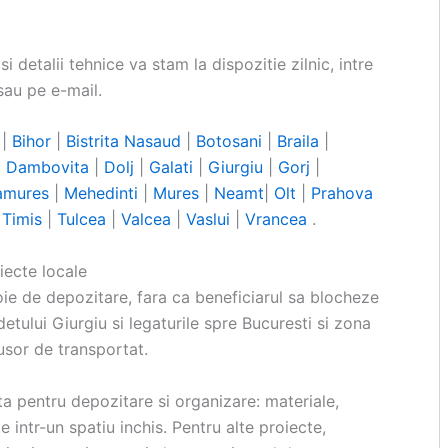
i detalii tehnice va stam la dispozitie zilnic, intre
sau pe e-mail.
|
Bihor
|
Bistrita Nasaud
|
Botosani
|
Braila
|
|
Dambovita
|
Dolj
|
Galati
|
Giurgiu
|
Gorj
|
amures
|
Mehedinti
|
Mures
|
Neamt
|
Olt
|
Prahova
|
Timis
|
Tulcea
|
Valcea
|
Vaslui
|
Vrancea
.
iecte locale
ie de depozitare, fara ca beneficiarul sa blocheze
detului Giurgiu si legaturile spre Bucuresti si zona
 usor de transportat.
ita pentru depozitare si organizare: materiale,
 intr-un spatiu inchis. Pentru alte proiecte,