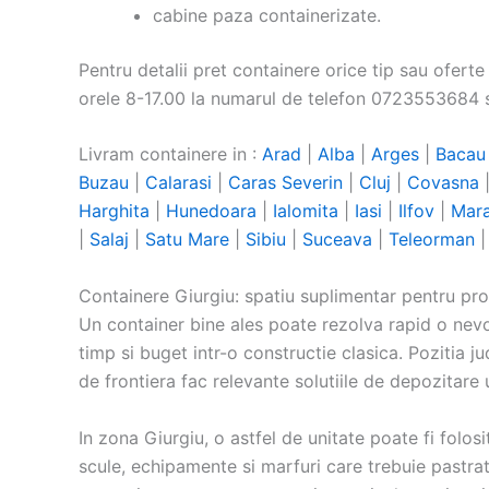
cabine paza containerizate.
Pentru detalii pret containere orice tip sau oferte s
orele 8-17.00 la numarul de telefon 0723553684 
Livram containere in :
Arad
|
Alba
|
Arges
|
Bacau
Buzau
|
Calarasi
|
Caras Severin
|
Cluj
|
Covasna
Harghita
|
Hunedoara
|
Ialomita
|
Iasi
|
Ilfov
|
Mar
|
Salaj
|
Satu Mare
|
Sibiu
|
Suceava
|
Teleorman
Containere Giurgiu: spatiu suplimentar pentru pro
Un container bine ales poate rezolva rapid o nevo
timp si buget intr-o constructie clasica. Pozitia ju
de frontiera fac relevante solutiile de depozitare
In zona Giurgiu, o astfel de unitate poate fi folos
scule, echipamente si marfuri care trebuie pastrate