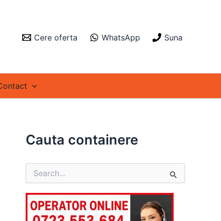
Cere oferta
WhatsApp
Suna
Contact
Cauta containere
S
e
a
r
c
h