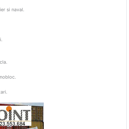
er si naval.
i.
cla.
nobloc.
ari.