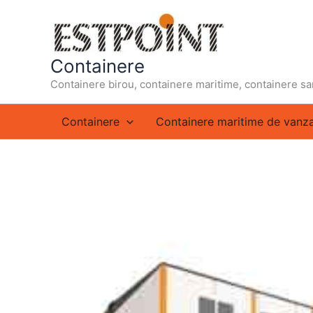
Skip
to
content
Containere
Containere birou, containere maritime, containere sa
Containere
Containere maritime de vanz