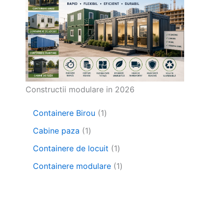
Constructii modulare in 2026
1
Containere Birou
1
p
1
Cabine paza
1
r
p
o
1
Containere de locuit
1
r
d
p
o
1
Containere modulare
1
u
r
d
p
s
o
u
r
d
s
o
u
d
s