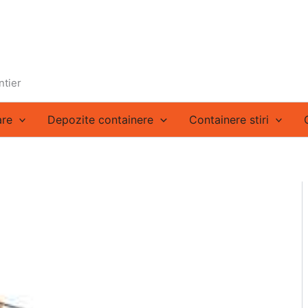
ntier
are
Depozite containere
Containere stiri