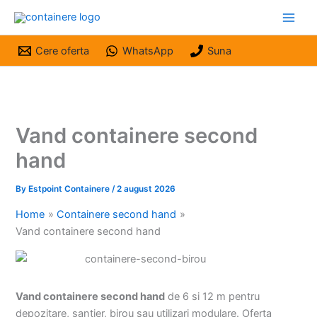
Skip
to
content
Cere oferta
WhatsApp
Suna
Vand containere second
hand
By
Estpoint Containere
/
2 august 2026
Home
Containere second hand
Vand containere second hand
Vand containere second hand
de 6 si 12 m pentru
depozitare, santier, birou sau utilizari modulare. Oferta