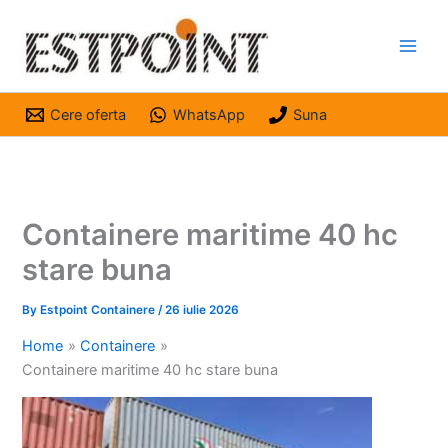
Skip
to
content
Cere oferta
WhatsApp
Suna
Containere maritime 40 hc
stare buna
By
Estpoint Containere
/
26 iulie 2026
Home
Containere
Containere maritime 40 hc stare buna