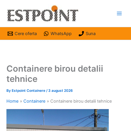
Skip
to
content
Cere oferta
WhatsApp
Suna
Containere birou detalii
tehnice
By
Estpoint Containere
/
3 august 2026
Home
Containere
Containere birou detalii tehnice