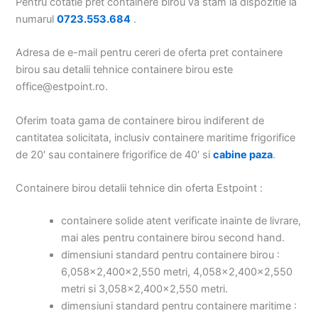
Pentru cotatie pret containere birou va stam la dispozitie la
numarul
0723.553.684
.
Adresa de e-mail pentru cereri de oferta pret containere
birou sau detalii tehnice containere birou este
office@estpoint.ro.
Oferim toata gama de containere birou indiferent de
cantitatea solicitata, inclusiv containere maritime frigorifice
de 20′ sau containere frigorifice de 40′ si
cabine paza
.
Containere birou detalii tehnice din oferta Estpoint :
containere solide atent verificate inainte de livrare,
mai ales pentru containere birou second hand.
dimensiuni standard pentru containere birou :
6,058×2,400×2,550 metri, 4,058×2,400×2,550
metri si 3,058×2,400×2,550 metri.
dimensiuni standard pentru containere maritime :