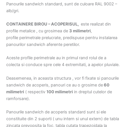
Panourile sandwich standard, sunt de culoare RAL 9002 –
alb/gri.
CONTAINERE BIROU – ACOPERISUL,
este realizat din
profile metalice , cu grosimea de
3 milimetri
,
profile perimetrale prelucrate, predispuse pentru instalarea
panourilor sandwich aferente peretilor.
Aceste profile perimetrale au in primul rand rolul de a
colecta si conduce spre cele 4 extremitati, a apelor pluviale.
Deasemenea, in aceasta structura , vor fi fixate si panourile
sandwich de acoperis, panouri ce au o grosime de
60
milimetri
( respectiv
100 milimetri
in dreptul cutelor de
ramforsare).
Panourile sandwich de acoperis standard sunt si ele
constituite din 2 suporti ( unu intern si unul extern) de tabla
zincata prevopsita la foc, tabla cutata trapezoidala la