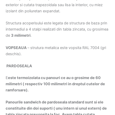
exterior si cutata trapezoidala sau lisa la interior, cu miez
izolant din poliuretan expandat.
Structura acoperisului este legata de structura de baza prin
intermediul a 4 stalpi realizati din tabla zincata, cu grosimea
de
3 milimetri
.
VOPSEAUA
– strutura metalica este vopsita RAL 7004 (gri
deschis).
PARDOSEALA
E
este termoizolata cu panouri ce au o grosime de 60
milimetri ( respectiv 100 milimetri in dreptul cutelor de
ramforsare).
Panourile sandwich de pardoseala standard sunt si ele
constituite din doi suporti ( unu intern si unul extern) de
tabla zincata prevopsita la foc. Avem tabla cutata