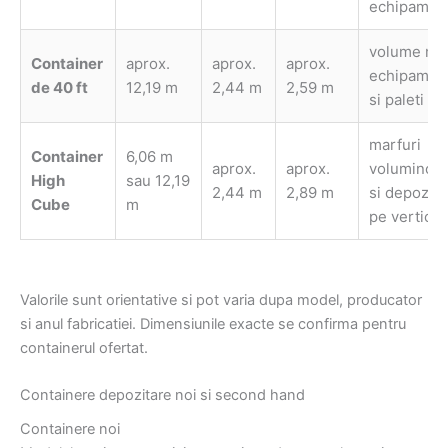
echipamen
volume mar
Container
aprox.
aprox.
aprox.
echipamen
de 40 ft
12,19 m
2,44 m
2,59 m
si paleti
marfuri
Container
6,06 m
aprox.
aprox.
voluminoa
High
sau 12,19
2,44 m
2,89 m
si depozita
Cube
m
pe vertical
Valorile sunt orientative si pot varia dupa model, producator
si anul fabricatiei. Dimensiunile exacte se confirma pentru
containerul ofertat.
Containere depozitare noi si second hand
Containere noi