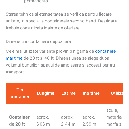
permanenta.
Starea tehnica si etanseitatea se verifica pentru fiecare
unitate, in special la containerele second hand. Destinatia
trebuie comunicata inainte de ofertare.
Dimensiuni containere depozitare
Cele mai utilizate variante provin din gama de
containere
maritime
de 20 ft si 40 ft. Dimensiunea se alege dupa
volumul bunurilor, spatiul de amplasare si accesul pentru
transport.
Tip
Lungime
Latime
Inaltime
Utilizare
container
scule,
Container
aprox.
aprox.
aprox.
materiale,
de 20 ft
6,06 m
2,44 m
2,59 m
marfa si