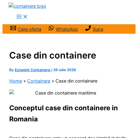
Skip
to
content
Cere oferta
WhatsApp
Suna
Case din containere
By
Estpoint Containere
/
26 iulie 2026
Home
Containere
Case din containere
Conceptul case din containere in
Romania