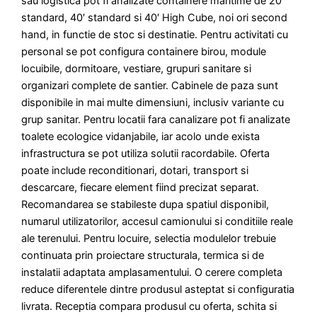
sau logistica pot fi analizate containere maritime de 20′
standard, 40′ standard si 40′ High Cube, noi ori second
hand, in functie de stoc si destinatie. Pentru activitati cu
personal se pot configura containere birou, module
locuibile, dormitoare, vestiare, grupuri sanitare si
organizari complete de santier. Cabinele de paza sunt
disponibile in mai multe dimensiuni, inclusiv variante cu
grup sanitar. Pentru locatii fara canalizare pot fi analizate
toalete ecologice vidanjabile, iar acolo unde exista
infrastructura se pot utiliza solutii racordabile. Oferta
poate include reconditionari, dotari, transport si
descarcare, fiecare element fiind precizat separat.
Recomandarea se stabileste dupa spatiul disponibil,
numarul utilizatorilor, accesul camionului si conditiile reale
ale terenului. Pentru locuire, selectia modulelor trebuie
continuata prin proiectare structurala, termica si de
instalatii adaptata amplasamentului. O cerere completa
reduce diferentele dintre produsul asteptat si configuratia
livrata. Receptia compara produsul cu oferta, schita si